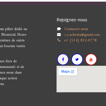
Rejoignez-nous
n pilier dédié au
Contactez-nous
e Montréal. Notre
c.c.achoura@gmail.com
niture de suivis
+1 (514) 852-0778
ux besoins variés
s fiers de
communauté et de
gnez-nous dans
haque action
ux.