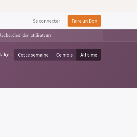
Se connecter
Faire un Don
k by :
Cette semaine
Ce mois
All time