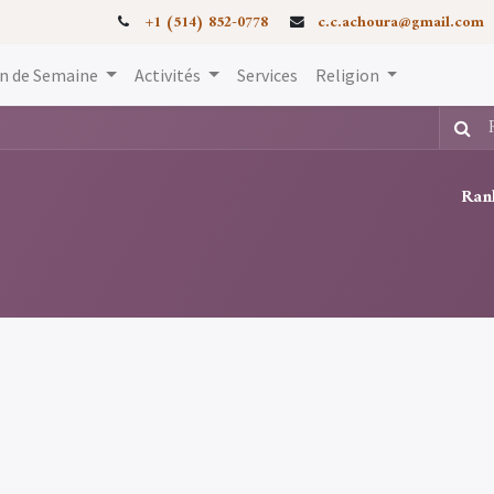
+1 (514) 852-0778
c.c.achoura@gmail.com
in de Semaine
Activités
Services
Religion
Ran